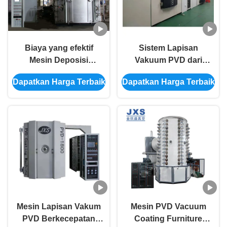
Biaya yang efektif
Sistem Lapisan
Mesin Deposisi
Vakuum PVD dari
vakum ruang
Baja Rinsless Artware
Dapatkan Harga Terbaik
Dapatkan Harga Terbaik
menengah output
yang stabil untuk
pemrosesan massa
multi material
Mesin Lapisan Vakum
Mesin PVD Vacuum
PVD Berkecepatan
Coating Furniture