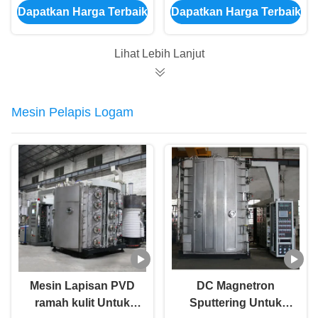
Dapatkan Harga Terbaik
Dapatkan Harga Terbaik
TiC CrN TiCN AlTiN
Keras PVD Alat
Mesin Pelapis PVD
Pelapis Vakum
Keras
Lihat Lebih Lanjut
Mesin Pelapis Logam
Mesin Lapisan PVD
DC Magnetron
ramah kulit Untuk
Sputtering Untuk