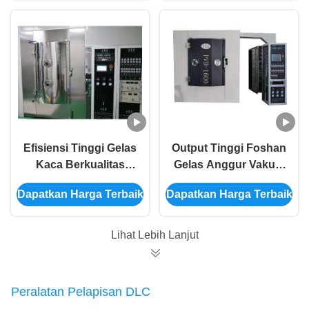
Foshan
Efisiensi Tinggi Gelas
Output Tinggi Foshan
Kaca Berkualitas
Gelas Anggur Vakum
Tinggi Peralatan
Peralatan Pelapisan
Dapatkan Harga Terbaik
Dapatkan Harga Terbaik
Pelapisan Vakum
PVD Untuk Emas
PVD Di Foshan
Perak Pelangi Warna
Hitam
Lihat Lebih Lanjut
Peralatan Pelapisan DLC