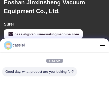
Foshan Jinxinsheng Vacuum
Equipment Co., Ltd.
Surel
cassiel@vacuum-coatingmachine.com
cassiel
Alamat Kami
5:53 AM
Alamat
14 Jalan pertama, Taman Industri Dafengtian, Distrik Nanhai,
Good day, what product are you looking for?
Kota Foshan, Guangdong, Cina
Telp
86-139-2915-0962