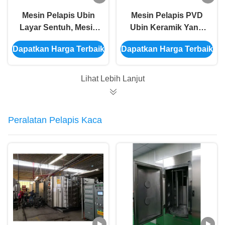
Mesin Pelapis Ubin
Mesin Pelapis PVD
Layar Sentuh, Mesin
Ubin Keramik Yang
Pelapis PVD Titanium
Aman Dengan
Dapatkan Harga Terbaik
Dapatkan Harga Terbaik
Emas
Struktur Satu Pintu
Vertikal
Lihat Lebih Lanjut
Peralatan Pelapis Kaca