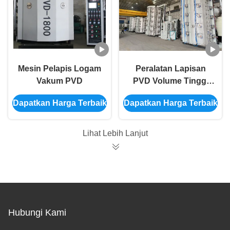
Mesin Pelapis Logam
Peralatan Lapisan
Vakum PVD
PVD Volume Tinggi
Menawarkan
Dapatkan Harga Terbaik
Dapatkan Harga Terbaik
Berbagai Pilihan
Warna Untuk Bingkai
Lengkap Meja Dan
Lihat Lebih Lanjut
Kursi Logam
Hubungi Kami