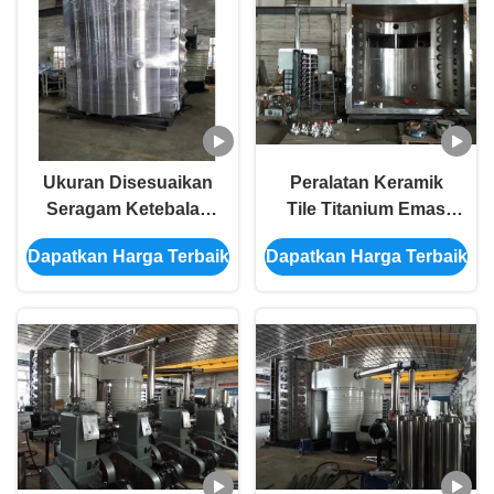
Ukuran Disesuaikan
Peralatan Keramik
Seragam Ketebalan
Tile Titanium Emas
Tebal Mesin Vakum
PVD / Mesin Pelapis
Dapatkan Harga Terbaik
Dapatkan Harga Terbaik
Vakum Multi Arc Ion
Keramik
Keramik Tile Coating