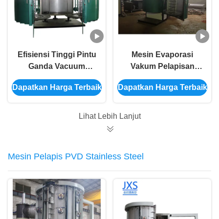
Efisiensi Tinggi Pintu
Mesin Evaporasi
Ganda Vacuum
Vakum Pelapisan
Thermal Evaporation
Panel Kaca Kapasitas
Dapatkan Harga Terbaik
Dapatkan Harga Terbaik
Coating Unit Di
Besar Untuk Cermin
Foshan JXS
Lihat Lebih Lanjut
Mesin Pelapis PVD Stainless Steel