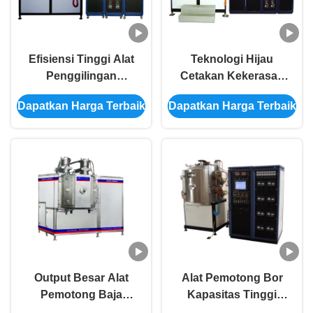
Efisiensi Tinggi Alat
Teknologi Hijau
Penggilingan
Cetakan Kekerasan
Pemotong Bor TiN
Tinggi Multi Arc Ion
Dapatkan Harga Terbaik
Dapatkan Harga Terbaik
TiAlN CrN TiC Mesin
Keras PVD Coating
Pelapis PVD Keras
Equipment Untuk TiN
TiAlN CrN CrC Film
Output Besar Alat
Alat Pemotong Bor
Pemotong Baja
Kapasitas Tinggi
Kecepatan Tinggi TiN
Cetakan Plasma