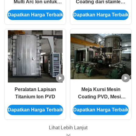
Multi Arc Ion untuk
Coating dari stainless
Kasus Jam Tangan
steel
Dapatkan Harga Terbaik
Dapatkan Harga Terbaik
dan Band
Peralatan Lapisan
Meja Kursi Mesin
Titanium Ion PVD
Coating PVD, Mesin
Pelapis Vakum
Dapatkan Harga Terbaik
Dapatkan Harga Terbaik
Stainless Steel Tinggi
Lihat Lebih Lanjut