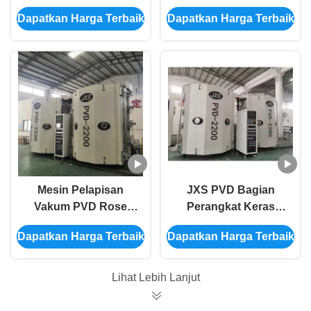
Tinggi
Hardware
Dapatkan Harga Terbaik
Dapatkan Harga Terbaik
Mesin Pelapisan
JXS PVD Bagian
Vakum PVD Rose
Perangkat Keras
Gold
Stainless Steel Vakum
Dapatkan Harga Terbaik
Dapatkan Harga Terbaik
Mesin Pelapisan Film
Tipis
Lihat Lebih Lanjut