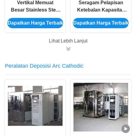
Vertikal Memuat
Seragam Pelapisan
Besar Stainless Steel
Ketebalan Kapasitas
Furniture Hardware
Besar Layar Stainless
Dapatkan Harga Terbaik
Dapatkan Harga Terbaik
Vakum Mesin
Steel Emas PVD
Pelapisan Emas PVD
Vakum Mesin
Titanium Nitrida
Lihat Lebih Lanjut
Coating
Peralatan Deposisi Arc Cathodic