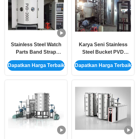
Stainless Steel Watch
Karya Seni Stainless
Parts Band Strap
Steel Bucket PVD
Case Mesin Vacuum
Vacuum Titanium
Dapatkan Harga Terbaik
Dapatkan Harga Terbaik
Ion Plating
Nitride Coating Untuk
Warna Emas