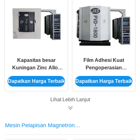
Kapasitas besar
Film Adhesi Kuat
Kuningan Zinc Alloy
Pengoperasian
Faucet Tekan Air
Mudah Mesin Plating
Dapatkan Harga Terbaik
Dapatkan Harga Terbaik
Warna Emas Sistem
Emas PVD Untuk
Pelapisan Vakum
Peralatan Dapur
PVD
Wash Basin
Lihat Lebih Lanjut
Mesin Pelapisan Magnetron
Sputtering