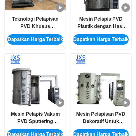
Teknologi Pelapisan
Mesin Pelapis PVD
PVD Khusus
Plastik dengan Hasil
Mendukung
Akhir Cerah, Daya
Dapatkan Harga Terbaik
Dapatkan Harga Terbaik
Permukaan Plastik
Rekat Kuat, dan
Metalisasi
Tanpa Mengelupas
Memperluas
untuk Daya Tahan
Jangkauan Aplikasi
yang Ditingkatkan
Untuk Kebutuhan
Dan Perlengkapan
Plastik Dekoratif
Sehari-hari
Mesin Pelapis Vakum
Mesin Pelapisan PVD
PVD Sputtering
Dekoratif Untuk
Magnetron dengan
Bagian Plastik PC
Dapatkan Harga Terbaik
Dapatkan Harga Terbaik
Sistem Kontrol
ABS Dengan Lapisan