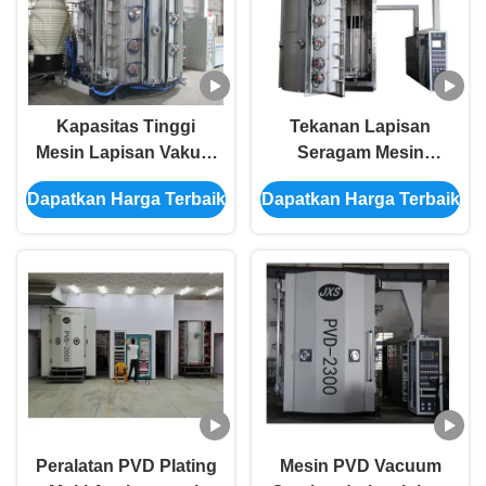
Kapasitas Tinggi
Tekanan Lapisan
Mesin Lapisan Vakum
Seragam Mesin
PVD Otomatis Penuh
Lapisan PVD Multi
Dapatkan Harga Terbaik
Dapatkan Harga Terbaik
Untuk Baja Rinsless
Arc Ion Untuk Sink
Baja Rostless
Peralatan PVD Plating
Mesin PVD Vacuum