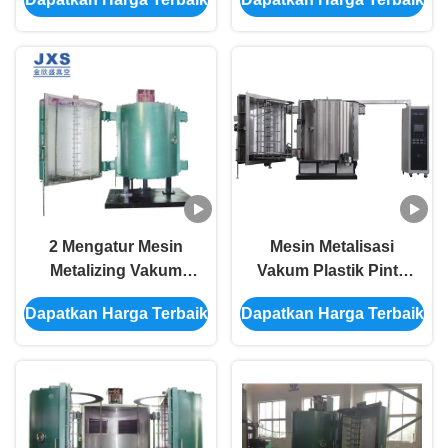
2 Mengatur Mesin
Mesin Metalisasi
Metalizing Vakum
Vakum Plastik Pintu
Chrome
Terbuka Depan
Dapatkan Harga Terbaik
Dapatkan Harga Terbaik
Ganda