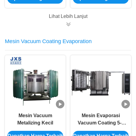
Otomatis Penuh dan
Substrat Non-
Ruang Vakum
deformasi Suhu
Lihat Lebih Lanjut
Kustom untuk
Rendah
Perhiasan Mewah
Mesin Vacuum Coating Evaporation
Mesin Vacuum
Mesin Evaporasi
Metalizing Kecil
Vacuum Coating 5-8
Menit
Dapatkan Harga Terbaik
Dapatkan Harga Terbaik