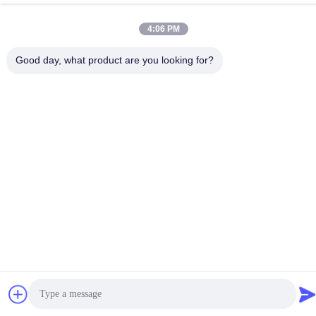
86-139-2915-0962
4:06 PM
Good day, what product are you looking for?
Kebijakan Privasi
|
Sitemap
Cina Kualitas Baik Mesin Pelapisan Vakum PVD Pemasok. Hak
cipta © -2026 Foshan Jinxinsheng Vacuum Equipment Co., Ltd.
Semua hak. Dilarang.