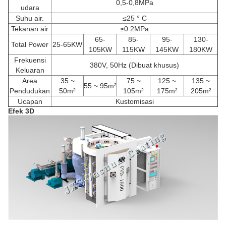
0,5-0,8MPa
udara
Suhu air.
≤25 ° C
Tekanan air
≥0.2MPa
65-
85-
95-
130-
Total Power
25-65KW
105KW
115KW
145KW
180KW
Frekuensi
380V, 50Hz (Dibuat khusus)
Keluaran
Area
35 ~
75 ~
125 ~
135 ~
55 ~ 95m²
Pendudukan
50m²
105m²
175m²
205m²
Ucapan
Kustomisasi
Efek 3D