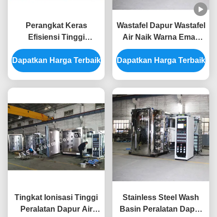
Perangkat Keras
Wastafel Dapur Wastafel
Efisiensi Tinggi
Air Naik Warna Emas
Titanium Emas Rose
Warna Hitam Mesin
Dapatkan Harga Terbaik
Gold Warna Hitam PVD
Dapatkan Harga Terbaik
Pelapisan Vakum PVD
Katodik Peralatan
Deposisi Arc
Tingkat Ionisasi Tinggi
Stainless Steel Wash
Peralatan Dapur Air
Basin Peralatan Dapur