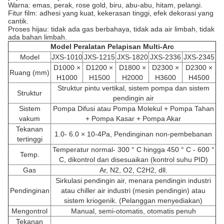
Warna: emas, perak, rose gold, biru, abu-abu, hitam, pelangi.
Fitur film: adhesi yang kuat, kekerasan tinggi, efek dekorasi yang
cantik.
Proses hijau: tidak ada gas berbahaya, tidak ada air limbah, tidak
ada bahan limbah.
Model Peralatan Pelapisan Multi-Arc
Model
JXS-1010
JXS-1215
JXS-1820
JXS-2336
JXS-2345
D1000 ×
D1200 ×
D1800 ×
D2300 ×
D2300 ×
Ruang (mm)
H1000
H1500
H2000
H3600
H4500
Struktur pintu vertikal, sistem pompa dan sistem
Struktur
pendingin air
Sistem
Pompa Difusi atau Pompa Molekul + Pompa Tahan
vakum
+ Pompa Kasar + Pompa Akar
Tekanan
1.0- 6.0 × 10-4Pa, Pendinginan non-pembebanan
tertinggi
Temperatur normal- 300 ° C hingga 450 ° C - 600 °
Temp.
C, dikontrol dan disesuaikan (kontrol suhu PID)
Gas
Ar, N2, O2, C2H2, dll.
Sirkulasi pendingin air, menara pendingin industri
Pendinginan
atau chiller air industri (mesin pendingin) atau
sistem kriogenik. (Pelanggan menyediakan)
Mengontrol
Manual, semi-otomatis, otomatis penuh
Tekanan