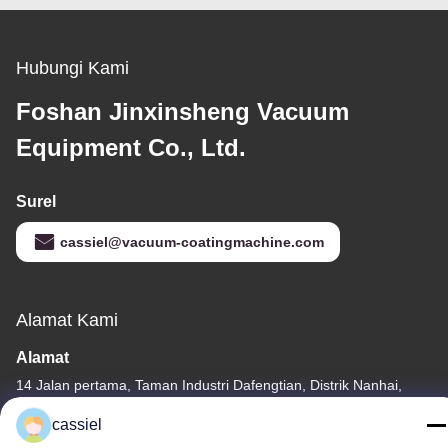
Hubungi Kami
Foshan Jinxinsheng Vacuum
Equipment Co., Ltd.
Surel
cassiel@vacuum-coatingmachine.com
Alamat Kami
Alamat
14 Jalan pertama, Taman Industri Dafengtian, Distrik Nanhai,
Kota Foshan, Guangdong, Cina
cassiel
Telp