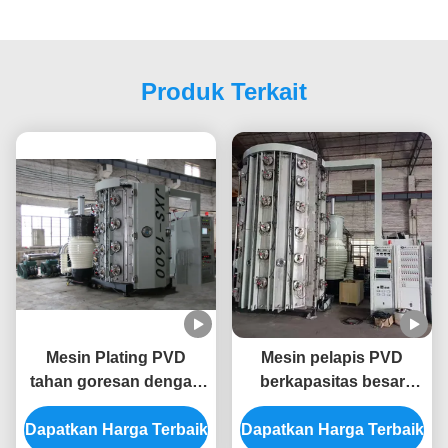
Produk Terkait
Mesin Plating PVD
Mesin pelapis PVD
tahan goresan dengan
berkapasitas besar
finishing seragam dan
dengan ruang vakum
Dapatkan Harga Terbaik
sistem kontrol otomatis
Dapatkan Harga Terbaik
tugas berat dan sistem