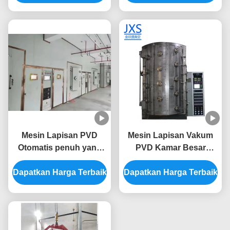
penuh untuk furnitur
kontrol otomatis penuh
logam
Mesin Lapisan PVD
Mesin Lapisan Vakum
Otomatis penuh yang
PVD Kamar Besar
tahan goresan dengan
dengan Kontrol
Dapatkan Harga Terbaik
ruang baja tahan karat
Dapatkan Harga Terbaik
Otomatis Penuh untuk
untuk bingkai furnitur
Peralatan Plating Emas
Custom Made