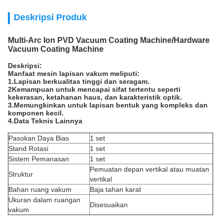
Deskripsi Produk
Multi-Arc Ion PVD Vacuum Coating Machine/Hardware
Vacuum Coating Machine
Deskripsi:
Manfaat mesin lapisan vakum meliputi:
1.Lapisan berkualitas tinggi dan seragam.
2Kemampuan untuk mencapai sifat tertentu seperti
kekerasan, ketahanan haus, dan karakteristik optik.
3.Memungkinkan untuk lapisan bentuk yang kompleks dan
komponen kecil.
4.Data Teknis Lainnya
Pasokan Daya Bias
1 set
Stand Rotasi
1 set
Sistem Pemanasan
1 set
Pemuatan depan vertikal atau muatan
Struktur
vertikal
Bahan ruang vakum
Baja tahan karat
Ukuran dalam ruangan
Disesuaikan
vakum