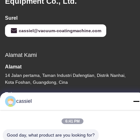
Equipment Co., Ltd.
Surel
cassiel@vacuum-coatingmachine.com
Alamat Kami
Alamat
14 Jalan pertama, Taman Industri Dafengtian, Distrik Nanhai,
Kota Foshan, Guangdong, Cina
Telp
cassiel
86-139-2915-0962
6:41 PM
Good day, what product are you looking for?
Kebijakan Privasi
|
Sitemap