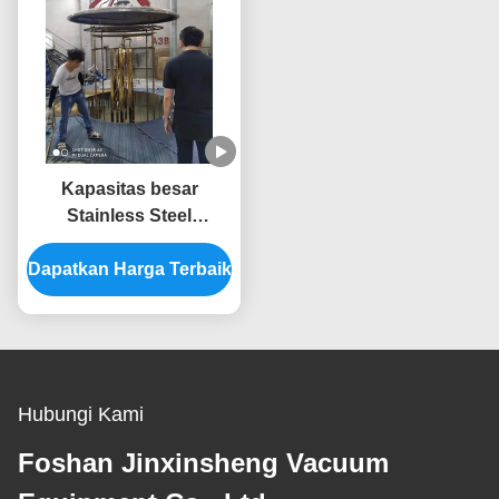
Kapasitas besar
Stainless Steel
Furniture Kursi Meja
Dapatkan Harga Terbaik
Titanium Emas Mesin
Pelapisan Vakum PVD
Hubungi Kami
Foshan Jinxinsheng Vacuum