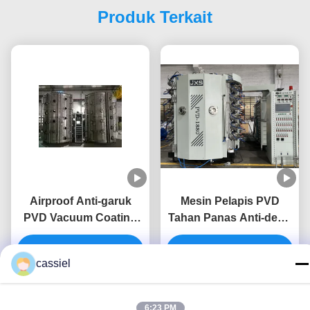
Produk Terkait
Airproof Anti-garuk
Mesin Pelapis PVD
PVD Vacuum Coating
Tahan Panas Anti-debu
Machine Custom Made
Kilap Tinggi untuk
Dapatkan Harga Terbaik
untuk layar partisi
Dapatkan Harga Terbaik
Peralatan Pelapis
cassiel
dekoratif
Vakum Velg Aloi
6:23 PM